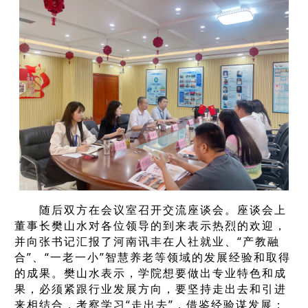
随后双方在会议室召开交流
座谈
会。座谈会上
董事长樊山水对各位领导的到来表示热烈的欢迎，
并
向张书记汇报了
河南讯丰在人社就业、“产教融
合”、“一老一小”智慧养老等领域的发展经验和取得
的成果。樊山水表示，学院
想要做出专业特色和成
果，必须紧跟行业发展方向，
要坚持走出去和引进
来相结合，
考察学
习
“走出去”，借鉴经验谋发展；