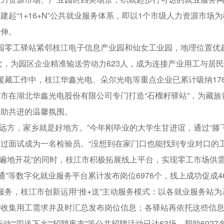
建起“1+16+N”公共就业服务体系，即以1个市级人力资源市场
延伸。
园零工驿站紧邻枝江电子信息产业园和仙女工业园，地理位置优越
人次，为园区企业精准输送劳动力623人，成为连接产业用工与居
藏工作中，枝江华鑫光电、朵尔光电等重点企业已累计吸纳17
市在湖北华鑫光电股份有限公司专门打造“石榴籽驿站”，为藏
互助共进的温馨氛围。
远方，家乡就是好地方。”今年刚毕业的大学生甘进谊，通过“滕
过面试成为一名检验员。“没想到在家门口也能找到专业对口的
遍地开花”的同时，枝江市积极拓展线上平台，实现零工市场供需
业通”等数字化就业服务平台累计发布岗位6976个，线上成功促成
务，枝江市创新运用“推+送”主动服务模式：以各就业服务站为
，收集用工需求并及时汇总发布岗位信息；各驿站再依托这些信
行动”“四送下乡”“招聘夜市”等公共招聘活动已达63场，帮助60