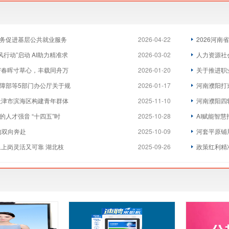
务促进基层公共就业服务
2026-04-22
2026河
春风行动”启动 AI助力精准求
2026-03-02
人力资源社
寄春晖寸草心，丰载同舟万
2026-01-20
关于推进职
障部等5部门办公厅关于规
2026-01-17
河南濮阳打
天津市滨海区构建青年群体
2025-11-10
河南濮阳四
的人才强音 “十四五”时
2025-10-28
AI赋能智
”的双向奔赴
2025-10-09
河套平原铺
里上岗灵活又可靠 湖北枝
2025-09-26
政策红利精