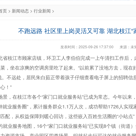
首页
>
新闻动态
>
行业新闻
>
不跑远路 社区里上岗灵活又可靠 湖北枝江“
发表时间：2025-09-26 17:37:00
来源：未
北省枝江市顾家店镇，环卫工人李伯伯完成一上午清扫工作后，
菜，坐在凉爽的空调房里吃了起来。“以前累了没地方去，现在
说。不远处，居民朱白茹正带着孩子仔细查看电子屏上的招聘信息
心！”
景，在枝江市各个“家门口就业服务站”已成为常态。今年以来，
分钟就业服务圈”，累计服务群众1.1万人次，成功帮助1726人
匹配，从权益保障到暖心回访，这些嵌入百姓生活圈的“小站点
就业服务地图，16个“家门口就业服务站”已实现8个镇（街道
人力资源市场、产业园区四类场景，织就起步行可达的就业服务