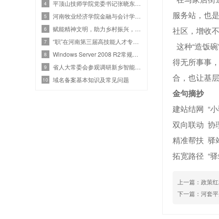
平顶山技师学院党委书记张晓东一行莅临
4
服务站，也是
河南牧业经济学院金融与会计学院党委书
5
赋能精神文明，助力乡村振兴，河南讯丰
社区，增收不
6
“职”在河南第三届高技能人才专项招聘
7
这种“造饭碗
Windows Server 2008 R2常规安全设置及基本安全
8
得无所事事
省人大常委会参观调研新乡智能化人才招
9
合，也让基
域名备案基本知识及常见问题
10
金句摘抄
建站结网 “
双向联动 协
精准帮扶 驿站
拓宽路径 “驿
上一篇：
政策红
下一篇：
河套平