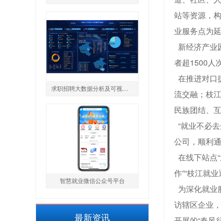
站等资源，构
业服务点为
新经济产业
者超1500
在推进对口援
求职招聘大数据分析及可视化系统
流交融；枝江
民族团结、
“就业不必去
公司，顺利通
在线下站点“
作”“枝江就
智慧就业微信公众号平台
为深化就业服
访辖区企业
最新资讯
开展的“春风