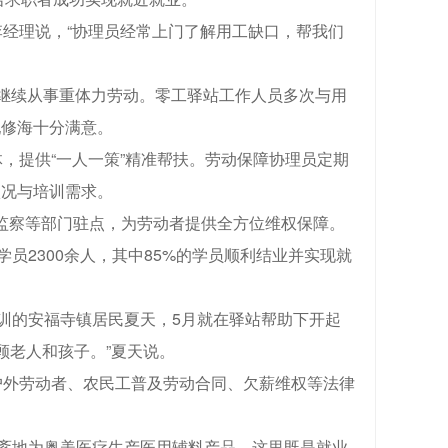
李经理说，“协理员经常上门了解用工缺口，帮我们
继续从事重体力劳动。零工驿站工作人员多次与用
阮修海十分满意。
，提供“一人一策”精准帮扶。劳动保障协理员定期
状况与培训需求。
监察等部门驻点，为劳动者提供全方位维权保障。
员2300余人，其中85%的学员顺利结业并实现就
训的安福寺镇居民夏天，5月就在驿站帮助下开起
顾老人和孩子。”夏天说。
户外劳动者、农民工普及劳动合同、欠薪维权等法律
不紊地为奥美医疗生产医用辅料产品。这里既是就业