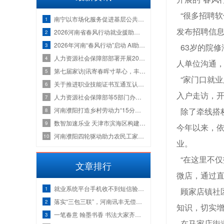
“很多招聘软
南宁以市场化服务促进基层公共就业服务
1
发布招聘信息
2026河南省春风行动就业援助季在商丘举办
2
2026年河南“春风行动”启动 AI助力精准求
3
63岁的院
人力资源社会保障部部署开展2026年全国公
4
人单位沟通
第七届家访|讯寄春晖寸草心，丰载同舟万
5
“家门口就业
关于推进职业技能证书互通互认的通知
6
入户走访，
人力资源社会保障部等5部门办公厅关于规
7
河南濮阳打造乡村劳动力“15分钟就业圈
除了牵线搭
8
数智加速乐业 天津市滨海区构建青年群体
9
今年以来，依
河南濮阳四轮驱动助力农民工家门口端稳
10
业。
“在这里不仅
文章排行
微店，通过直
就业系统平台手机收不到短信验证码常见
1
顾家店镇社区
落实“三包三联”，河南讯丰无偿捐赠软
2
知识，切实
一笔春意 翰墨书香 书法大家齐聚讯丰展
3
在马家店街道