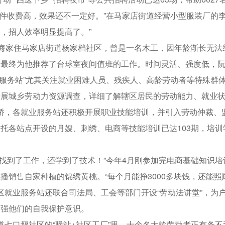
件收费高，效果还不一定好。”在马家店街道经营小型服装厂的
，招人效率明显提高了。”
修海家住马家店街道杨家档社区，曾是一名木工，因年龄渐长无法
，最终为他推荐了台球室夜间值班的工作。时间灵活、强度低，
服务站”尤其关注就业困难人员、残疾人、高龄劳动者等特殊群体
开展城乡劳动力资源调查，详细了解辖区居民的劳动能力、就业
桥，各就业服务站还积极开展职业技能培训，并引入劳动仲裁、
托各站点开设的月嫂、刺绣、电商等技能培训已达103期，培训学
找到了工作，还学到了技术！”今年4月刚参加完电商基础知识培
播销售自家种植的锦绣黄桃。“每个月能挣3000多块钱，还能照
就业服务站还联合司法局、工会等部门开设“劳动法讲堂”，为
增强他们的自我保护意识。
七口堰社区的“驿站+社区工厂”里，十余名大龄劳动者正有条