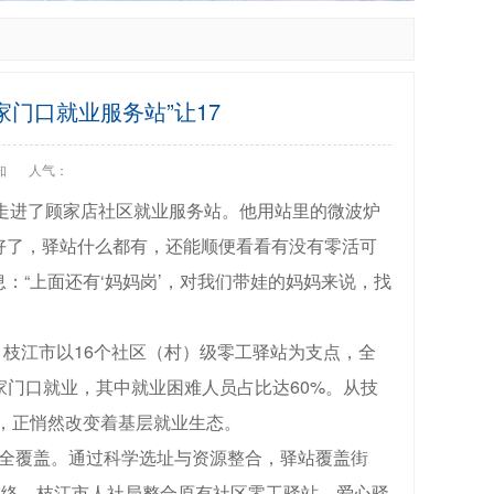
家门口就业服务站”让17
知
人气：
走进了顾家店社区就业服务站。他用站里的微波炉
好了，驿站什么都有，还能顺便看看有没有零活可
：“上面还有‘妈妈岗’，对我们带娃的妈妈来说，找
枝江市以16个社区（村）级零工驿站为支点，全
实现家门口就业，其中就业困难人员占比达60%。从技
”，正悄然改变着基层就业生态。
）全覆盖。通过科学选址与资源整合，驿站覆盖街
网络。枝江市人社局整合原有社区零工驿站、爱心驿