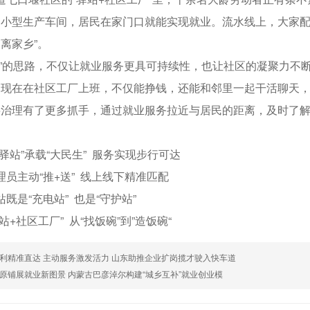
小型生产车间，居民在家门口就能实现就业。流水线上，大家配
离家乡”。
”的思路，不仅让就业服务更具可持续性，也让社区的凝聚力不
，现在在社区工厂上班，不仅能挣钱，还能和邻里一起干活聊天
层治理有了更多抓手，通过就业服务拉近与居民的距离，及时了
小驿站”承载“大民生” 服务实现步行可达
理员主动“推+送” 线上线下精准匹配
既是“充电站” 也是“守护站”
站+社区工厂” 从“找饭碗”到”造饭碗“
利精准直达 主动服务激发活力 山东助推企业扩岗揽才驶入快车道
原铺展就业新图景 内蒙古巴彦淖尔构建“城乡互补”就业创业模