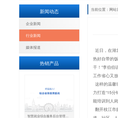
当前位置：
网站
新闻动态
企业新闻
行业新闻
媒体报道
近日，在湖
热好自带的饭
热销产品
干！”李伯伯
工作省心又放
这样的温馨场
力打造“15
能培训到人岗
翻开枝江市的
智慧就业综合服务后台管理系统
道、社区、