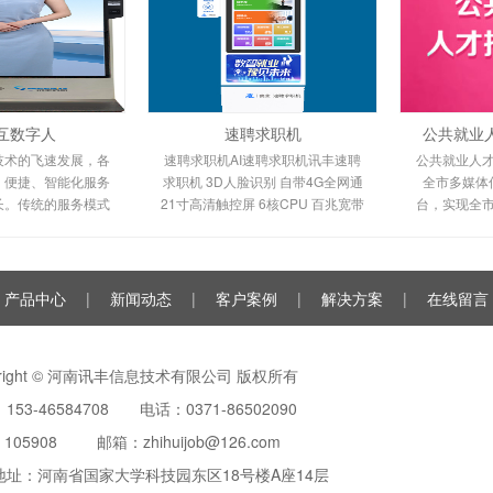
交互数字人
速聘求职机
公共就业
技术的飞速发展，各
速聘求职机AI速聘求职机讯丰速聘
公共就业人
、便捷、智能化服务
求职机 3D人脸识别 自带4G全网通
全市多媒体
长。传统的服务模式
21寸高清触控屏 6核CPU 百兆宽带
台，实现全
户咨询和业务办理需
高速WIFI 精准定位 智能感光 活动入
全市人才供
往往存在效
场刷脸签到 快速刷脸
资源
产品中心
|
新闻动态
|
客户案例
|
解决方案
|
在线留言
yright © 河南讯丰信息技术有限公司 版权所有
153-46584708 电话：0371-86502090
：
105908
邮箱：zhihuijob@126.com
地址：河南省国家大学科技园东区18号楼A座14层